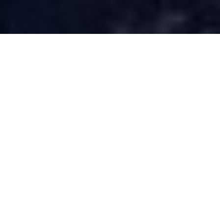
荟元界
荟元界 - 沉浸式展厅 全国独家首创
这是一个连接物联网的大型实验室，将空中展厅和观众零距
离的无缝对接，360全角展示您的商品，带给客户震撼的视
觉体验，隔空5000公里，实现1秒触达实物，这将是什么黑
科技?快来参与体验吧。
永不谢幕的展厅.