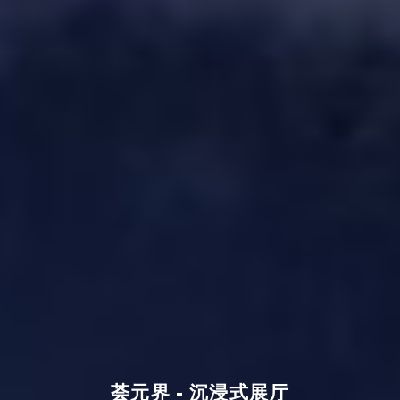
荟元界 - 沉浸式展厅